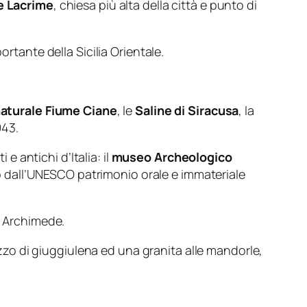
e Lacrime
, chiesa più alta della città e punto di
rtante della Sicilia Orientale.
naturale Fiume Ciane
,
le
Saline di Siracusa
, la
943.
e antichi d’Italia: il
museo Archeologico
o dall’UNESCO patrimonio orale e immateriale
da Archimede.
zzo di
giuggiulena
ed una granita alle mandorle,