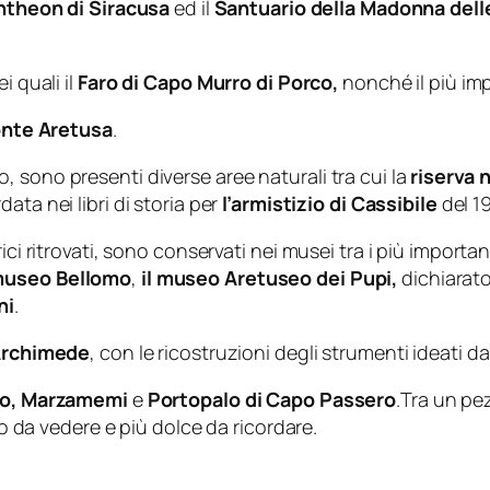
ntheon di Siracusa
ed il
Santuario della Madonna dell
i quali il
Faro di Capo Murro di Porco,
nonché il più impo
onte Aretusa
.
 sono presenti diverse aree naturali tra cui la
riserva 
rdata nei libri di storia per
l’armistizio di Cassibile
del 1
i ritrovati, sono conservati nei musei tra i più importanti 
useo Bellomo
,
il museo Aretuseo dei Pupi,
dichiarat
ni
.
Archimede
, con le ricostruzioni degli strumenti ideati 
o, Marzamemi
e
Portopalo di Capo Passero
.Tra un pe
lo da vedere e più dolce da ricordare.