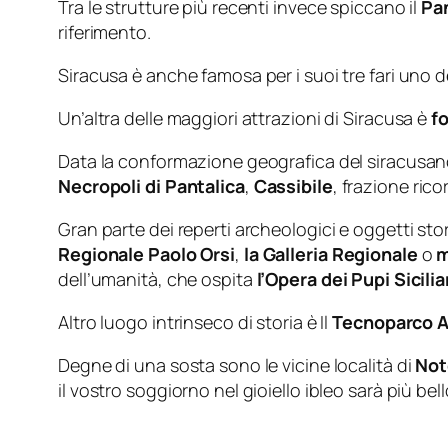
Tra le strutture più recenti invece spiccano il
Pa
riferimento.
Siracusa è anche famosa per i suoi tre fari uno de
Un’altra delle maggiori attrazioni di Siracusa è
f
Data la conformazione geografica del siracusano,
Necropoli di Pantalica
,
Cassibile
, frazione rico
Gran parte dei reperti archeologici e oggetti storic
Regionale Paolo Orsi
,
la Galleria Regionale
o
m
dell’umanità, che ospita
l’Opera dei Pupi Sicilia
Altro luogo intrinseco di storia è Il
Tecnoparco 
Degne di una sosta sono le vicine località di
Not
il vostro soggiorno nel gioiello ibleo sarà più bel