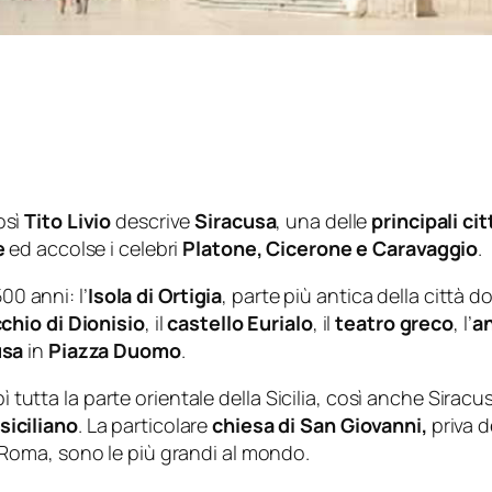
così
Tito Livio
descrive
Siracusa
, una delle
principali cit
e
ed accolse i celebri
Platone,
Cicerone e Caravaggio
.
00 anni: l’
Isola di
Ortigia
, parte più antica della città
chio di Dionisio
, il
castello Eurialo
, il
teatro greco
, l’
a
usa
in
Piazza Duomo
.
pì tutta la parte orientale della Sicilia, così anche Sirac
siciliano
. La particolare
chiesa di San Giovanni,
priva d
 Roma, sono le più grandi al mondo.