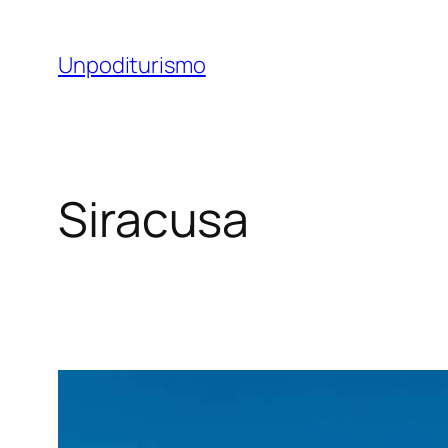
Vai
al
Unpoditurismo
contenuto
Siracusa