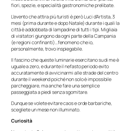
fiori, spezie, e specialità gastronomiche prelibate.
L’evento che attira più turisti è però Luci d’Artista, 3
mesi (prima durante e dopo Natale) durante i quali la
città è addobbata di lampadine di tutti i tipi. Migliaia
di visitatori giungono da ogni parte della Campania
(e regioni confinanti)…fenomeno che io,
personalmente, trovo inspiegabile.
Il fascino che queste luminarie esercitano su di me è
uguale a zero, e durante il nefasto periodo evito
accuratamente di avvicinarmi alle strade del centro
durante il weekend poiché non solo è impossibile
parcheggiare, ma anche fare una semplice
passeggiata a piedi senza sgomitare.
Dunque se volete evitare caos e orde barbariche,
scegliete un mese non illuminato.
Curiosità