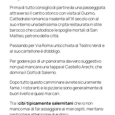
Prima di tutto consiglio di partire da una passeggiata
attraverso il centro storico con visita al Duomo,
Cattedrale romanica risalente all’XI secolo con al
suo interno una bellissima cripta restaurata in stile
barocco che custodisce le spoglie mortali di San
Matteo, patrono della città.
Passando per Via Roma un’occhiata al Teatro Verdi e
al suo cartellone è d’obbligo.
Per godere poi di un panorama davvero suggestivo
non può mancare una tappa al Castello Arechi, che
domina il Golfo di Salerno.
Dopo tutto questo camminare avrete sicuramente
fame. I ristoranti e le pizzerie sono generalmente di
buon livello e quasi mai cari.
Tra i
cibi tipicamente salernitani
che io non
manco mai di far assaggiare ai miei ospiti, meritano
particolare attenzione due dolci: