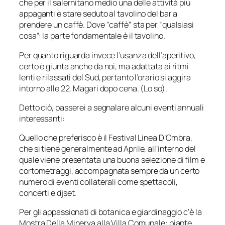
che per il salernitano medio una delle attività più
appaganti è stare seduto al tavolino del bar a
prendere un caffè. Dove “caffè” sta per “qualsiasi
cosa”: la parte fondamentale è il tavolino.
Per quanto riguarda invece l’usanza dell’aperitivo,
certo è giunta anche da noi, ma adattata ai ritmi
lenti e rilassati del Sud, pertanto l’orario si aggira
intorno alle 22. Magari dopo cena. (Lo so).
Detto ciò, passerei a segnalare alcuni eventi annuali
interessanti:
Quello che preferisco è il Festival Linea D’Ombra,
che si tiene generalmente ad Aprile, all’interno del
quale viene presentata una buona selezione di film e
cortometraggi, accompagnata sempre da un certo
numero di eventi collaterali come spettacoli,
concerti e djset.
Per gli appassionati di botanica e giardinaggio c’è la
Mostra Della Minerva alla Villa Comunale: piante,