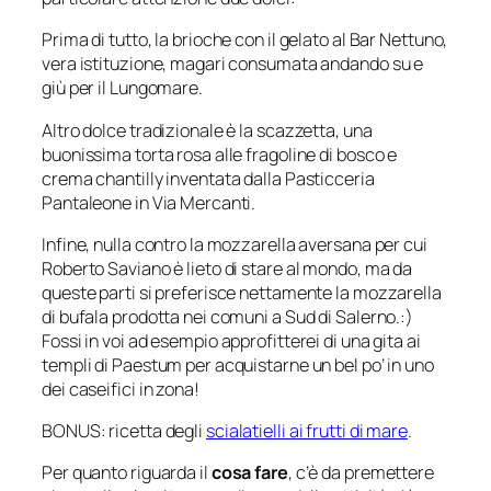
Prima di tutto, la brioche con il gelato al Bar Nettuno,
vera istituzione, magari consumata andando su e
giù per il Lungomare.
Altro dolce tradizionale è la scazzetta, una
buonissima torta rosa alle fragoline di bosco e
crema chantilly inventata dalla Pasticceria
Pantaleone in Via Mercanti.
Infine, nulla contro la mozzarella aversana per cui
Roberto Saviano è lieto di stare al mondo, ma da
queste parti si preferisce nettamente la mozzarella
di bufala prodotta nei comuni a Sud di Salerno.:)
Fossi in voi ad esempio approfitterei di una gita ai
templi di Paestum per acquistarne un bel po’ in uno
dei caseifici in zona!
BONUS: ricetta degli
scialatielli ai frutti di mare
.
Per quanto riguarda il
cosa fare
, c’è da premettere