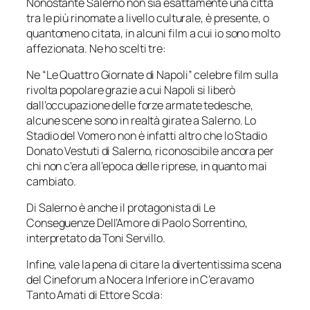
Nonostante Salerno non sia esattamente una città
tra le più rinomate a livello culturale, è presente, o
quantomeno citata, in alcuni film a cui io sono molto
affezionata. Ne ho scelti tre:
Ne “Le Quattro Giornate di Napoli” celebre film sulla
rivolta popolare grazie a cui Napoli si liberò
dall’occupazione delle forze armate tedesche,
alcune scene sono in realtà girate a Salerno. Lo
Stadio del Vomero non è infatti altro che lo Stadio
Donato Vestuti di Salerno, riconoscibile ancora per
chi non c’era all’epoca delle riprese, in quanto mai
cambiato.
Di Salerno è anche il protagonista di Le
Conseguenze Dell’Amore di Paolo Sorrentino,
interpretato da Toni Servillo.
Infine, vale la pena di citare la divertentissima scena
del Cineforum a Nocera Inferiore in C’eravamo
Tanto Amati di Ettore Scola: